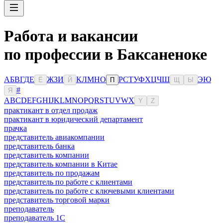
Работа и вакансии
по профессии в Баксаненоке
А
Б
В
Г
Д
Е
Ж
З
И
К
Л
М
Н
О
Р
С
Т
У
Ф
Х
Ц
Ч
Ш
Э
Ю
Ё
Й
П
Щ
Ы
#
Я
A
B
C
D
E
F
G
H
I
J
K
L
M
N
O
P
Q
R
S
T
U
V
W
X
Y
Z
практикант в отдел продаж
практикант в юридический департамент
прачка
представитель авиакомпании
представитель банка
представитель компании
представитель компании в Китае
представитель по продажам
представитель по работе с клиентами
представитель по работе с ключевыми клиентами
представитель торговой марки
преподаватель
преподаватель 1С