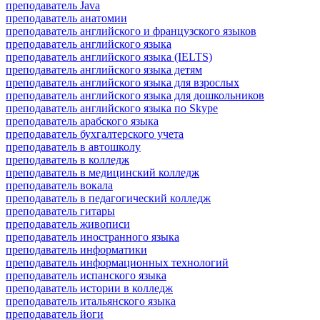
преподаватель Java
преподаватель анатомии
преподаватель английского и французского языков
преподаватель английского языка
преподаватель английского языка (IELTS)
преподаватель английского языка детям
преподаватель английского языка для взрослых
преподаватель английского языка для дошкольников
преподаватель английского языка по Skype
преподаватель арабского языка
преподаватель бухгалтерского учета
преподаватель в автошколу
преподаватель в колледж
преподаватель в медицинский колледж
преподаватель вокала
преподаватель в педагогический колледж
преподаватель гитары
преподаватель живописи
преподаватель иностранного языка
преподаватель информатики
преподаватель информационных технологий
преподаватель испанского языка
преподаватель истории в колледж
преподаватель итальянского языка
преподаватель йоги