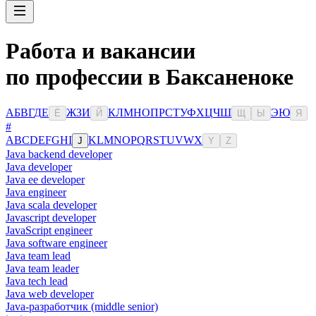
Работа и вакансии
по профессии в Баксаненоке
А
Б
В
Г
Д
Е
Ж
З
И
К
Л
М
Н
О
П
Р
С
Т
У
Ф
Х
Ц
Ч
Ш
Э
Ю
Ё
Й
Щ
Ы
Я
#
A
B
C
D
E
F
G
H
I
K
L
M
N
O
P
Q
R
S
T
U
V
W
X
J
Y
Z
Java backend developer
Java developer
Java ee developer
Java engineer
Java scala developer
Javascript developer
JavaScript engineer
Java software engineer
Java team lead
Java team leader
Java tech lead
Java web developer
Java-разработчик (middle senior)