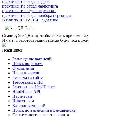
практикант в отдел кадров
практикант в отдел маркетинга
практикант в отдел персонала
практикант в отдел подбора персонала
В начало
10
11
12
13
14
...
22
дальше
Сканируйте QR-код, чтобы скачать приложение
И чаты с работодателями всегда будут под рукой
HeadHunter
Размещение вакансий
Поиск по резюме
О компании
Наши вакансии
Реклама на сайте
Требования к ПО
Безопасный HeadHunter
HeadHunter API
Партнерам
Инвесторам
Каталог компаний
Поиск по вакансиям в Баксаненоке
Сетка: соцсеть для нетворкинга