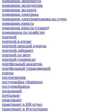
помощник экономиста
помощник экспедитора
помощник эксперта
помощник электрика
помощник электромеханика на судно
помощник юриста
помощник юриста (стажер)
помощница по хозяйству
портной
портной в ателье
портной женской одежды
портной-лаборант
портной по меху
портной-универсал
портфельный аналитик
портфельный управляющий
портье
постпечатник
посудомойка уборщица
посудомойщица
посыльный
почтальон
практикант
практикант в HR-отдел
практикант в бухгалтерию