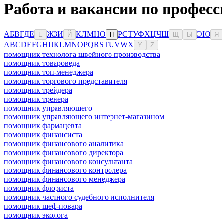
Работа и вакансии по професс
А
Б
В
Г
Д
Е
Ж
З
И
К
Л
М
Н
О
Р
С
Т
У
Ф
Х
Ц
Ч
Ш
Э
Ю
Ё
Й
П
Щ
Ы
Я
A
B
C
D
E
F
G
H
I
J
K
L
M
N
O
P
Q
R
S
T
U
V
W
X
Y
Z
помощник технолога швейного производства
помощник товароведа
помощник топ-менеджера
помощник торгового представителя
помощник трейдера
помощник тренера
помощник управляющего
помощник управляющего интернет-магазином
помощник фармацевта
помощник финансиста
помощник финансового аналитика
помощник финансового директора
помощник финансового консультанта
помощник финансового контролера
помощник финансового менеджера
помощник флориста
помощник частного судебного исполнителя
помощник шеф-повара
помощник эколога