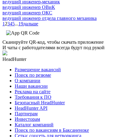
ведущий инженер-механик
ведущий инженер ОВиК
ведущий инженер ОКС
ведущий инженер отдела главного механика
1
2
3
4
5
...
19
дальше
Сканируйте QR-код, чтобы скачать приложение
И чаты с работодателями всегда будут под рукой
HeadHunter
Размещение вакансий
Поиск по резюме
О компании
Наши вакансии
Реклама на сайте
Требования к ПО
Безопасный HeadHunter
HeadHunter API
Партнерам
Инвесторам
Каталог компаний
Поиск по вакансиям в Баксаненоке
Сетка: соцсеть для нетворкинга