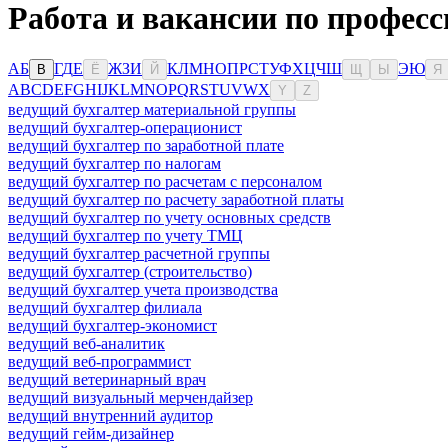
Работа и вакансии по професс
А
Б
Г
Д
Е
Ж
З
И
К
Л
М
Н
О
П
Р
С
Т
У
Ф
Х
Ц
Ч
Ш
Э
Ю
В
Ё
Й
Щ
Ы
Я
A
B
C
D
E
F
G
H
I
J
K
L
M
N
O
P
Q
R
S
T
U
V
W
X
Y
Z
ведущий бухгалтер материальной группы
ведущий бухгалтер-операционист
ведущий бухгалтер по заработной плате
ведущий бухгалтер по налогам
ведущий бухгалтер по расчетам с персоналом
ведущий бухгалтер по расчету заработной платы
ведущий бухгалтер по учету основных средств
ведущий бухгалтер по учету ТМЦ
ведущий бухгалтер расчетной группы
ведущий бухгалтер (строительство)
ведущий бухгалтер учета производства
ведущий бухгалтер филиала
ведущий бухгалтер-экономист
ведущий веб-аналитик
ведущий веб-программист
ведущий ветеринарный врач
ведущий визуальный мерчендайзер
ведущий внутренний аудитор
ведущий гейм-дизайнер