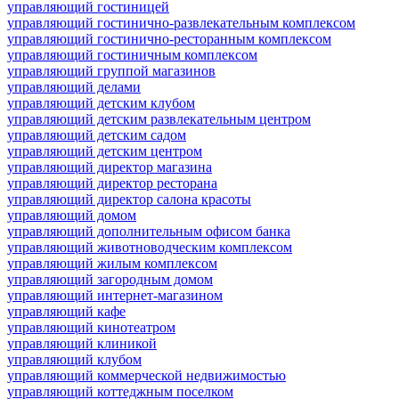
управляющий гостиницей
управляющий гостинично-развлекательным комплексом
управляющий гостинично-ресторанным комплексом
управляющий гостиничным комплексом
управляющий группой магазинов
управляющий делами
управляющий детским клубом
управляющий детским развлекательным центром
управляющий детским садом
управляющий детским центром
управляющий директор магазина
управляющий директор ресторана
управляющий директор салона красоты
управляющий домом
управляющий дополнительным офисом банка
управляющий животноводческим комплексом
управляющий жилым комплексом
управляющий загородным домом
управляющий интернет-магазином
управляющий кафе
управляющий кинотеатром
управляющий клиникой
управляющий клубом
управляющий коммерческой недвижимостью
управляющий коттеджным поселком