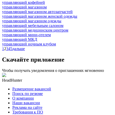
управляющий кофейней
управляющий магазином
управляющий магазином автозапчастей
управляющий магазином женской одежды
управляющий магазином одежды
управляющий мебельным салоном
управляющий медицинским центром
управляющий мини-отелем
управляющий МКД
управляющий ночным клубом
1
2
3
4
5
дальше
Скачайте приложение
Чтобы получать уведомления о приглашениях мгновенно
HeadHunter
Размещение вакансий
Поиск по резюме
О компании
Наши вакансии
Реклама на сайте
Требования к ПО