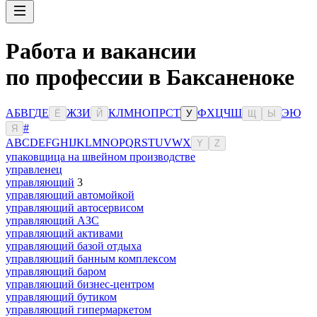
Работа и вакансии
по профессии в Баксаненоке
А
Б
В
Г
Д
Е
Ж
З
И
К
Л
М
Н
О
П
Р
С
Т
Ф
Х
Ц
Ч
Ш
Э
Ю
Ё
Й
У
Щ
Ы
#
Я
A
B
C
D
E
F
G
H
I
J
K
L
M
N
O
P
Q
R
S
T
U
V
W
X
Y
Z
упаковщица на швейном производстве
управленец
управляющий
3
управляющий автомойкой
управляющий автосервисом
управляющий АЗС
управляющий активами
управляющий базой отдыха
управляющий банным комплексом
управляющий баром
управляющий бизнес-центром
управляющий бутиком
управляющий гипермаркетом