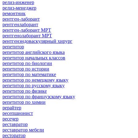
релиз-инженер
релиз-менеджер
ремонтник
рентген-лаборант
рентгенлаборант
рентген-лаборант МРТ
рентгенолаборант МРТ
рентгенэндоваскулярный хирург
репетитор
репетитор английского языка
репетитор начальных классов
репетитор по биологии
репетитор по истории
репетитор по математике
репетитор по немецкому языку
репетитор по русскому языку
репетитор по физике
репетитор по французскому языку
репетитор по химии
рерайтер
ресепшионист
ресечер
реставратор
реставратор мебели
ресторатор