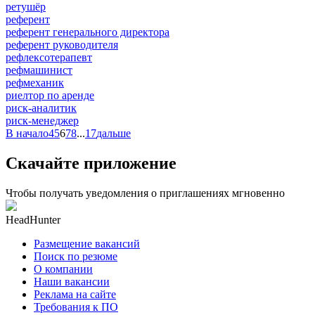
ретушёр
референт
референт генерального директора
референт руководителя
рефлексотерапевт
рефмашинист
рефмеханик
риелтор по аренде
риск-аналитик
риск-менеджер
В начало
4
5
6
7
8
...
17
дальше
Скачайте приложение
Чтобы получать уведомления о приглашениях мгновенно
HeadHunter
Размещение вакансий
Поиск по резюме
О компании
Наши вакансии
Реклама на сайте
Требования к ПО