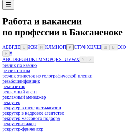
Работа и вакансии
по профессии в Баксаненоке
А
Б
В
Г
Д
Е
Ж
З
И
К
Л
М
Н
О
П
С
Т
У
Ф
Х
Ц
Ч
Ш
Э
Ю
Ё
Й
Р
Щ
Ы
#
Я
A
B
C
D
E
F
G
H
I
J
K
L
M
N
O
P
Q
R
S
T
U
V
W
X
Y
Z
резчик по камню
резчик стекла
резчик этикеток из голографической пленки
резьбошлифовщик
реквизитор
рекламный агент
рекламный менеджер
рекрутер
рекрутер в интернет-магазин
рекрутер в кадровое агентство
рекрутер массового подбора
рекрутер-стажер
рекрутер-фрилансер