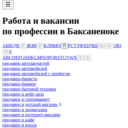
Работа и вакансии
по профессии в Баксаненоке
А
Б
В
Г
Д
Е
Ж
З
И
К
Л
М
Н
О
Р
С
Т
У
Ф
Х
Ц
Ч
Ш
Э
Ю
Ё
Й
П
Щ
Ы
#
Я
A
B
C
D
E
F
G
H
I
J
K
L
M
N
O
P
Q
R
S
T
U
V
W
X
Y
Z
продавец автозапчастей
продавец автомобилей
продавец автомобилей с пробегом
продавец-бариста
продавец-бармен
продавец бытовой техники
продавец в вейп шоп
продавец в гипермаркет
продавец в детский магазин
3
продавец в зоомагазин
продавец в интернет-магазин
продавец в кафе
продавец в киоск