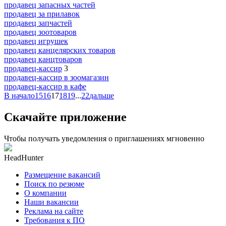
продавец запасных частей
продавец за прилавок
продавец запчастей
продавец зоотоваров
продавец игрушек
продавец канцелярских товаров
продавец канцтоваров
продавец-кассир
3
продавец-кассир в зоомагазин
продавец-кассир в кафе
В начало
15
16
17
18
19
...
22
дальше
Скачайте приложение
Чтобы получать уведомления о приглашениях мгновенно
HeadHunter
Размещение вакансий
Поиск по резюме
О компании
Наши вакансии
Реклама на сайте
Требования к ПО