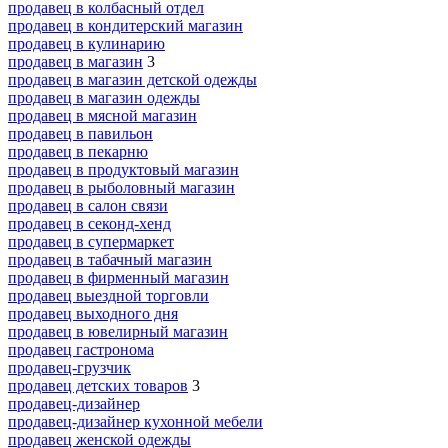
продавец в колбасный отдел
продавец в кондитерский магазин
продавец в кулинарию
продавец в магазин
3
продавец в магазин детской одежды
продавец в магазин одежды
продавец в мясной магазин
продавец в павильон
продавец в пекарню
продавец в продуктовый магазин
продавец в рыболовный магазин
продавец в салон связи
продавец в секонд-хенд
продавец в супермаркет
продавец в табачный магазин
продавец в фирменный магазин
продавец выездной торговли
продавец выходного дня
продавец в ювелирный магазин
продавец гастронома
продавец-грузчик
продавец детских товаров
3
продавец-дизайнер
продавец-дизайнер кухонной мебели
продавец женской одежды