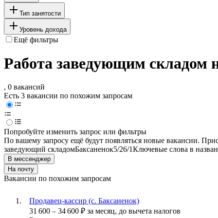
Тип занятости
Уровень дохода
Ещё фильтры
Работа заведующим складом н
, 0 вакансий
Есть 3 вакансии по похожим запросам
Попробуйте изменить запрос или фильтры
По вашему запросу ещё будут появляться новые вакансии. При
заведующий складом
Баксаненок
5/2
6/1
Ключевые слова в назван
В мессенджер
На почту
Вакансии по похожим запросам
Продавец-кассир (с. Баксаненок)
31 600
–
34 600
₽
за месяц,
до вычета налогов