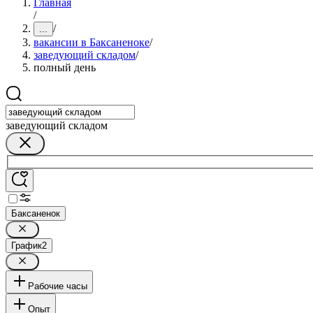
Главная
/
/
...
вакансии в Баксаненоке
/
заведующий складом
/
полный день
заведующий складом
Баксаненок
График
2
Рабочие часы
Опыт