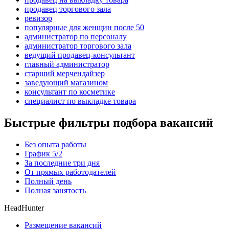
продавец торгового зала
ревизор
популярные для женщин после 50
администратор по персоналу
администратор торгового зала
ведущий продавец-консультант
главный администратор
старший мерчендайзер
заведующий магазином
консультант по косметике
специалист по выкладке товара
Быстрые фильтры подбора вакансий
Без опыта работы
График 5/2
За последние три дня
От прямых работодателей
Полный день
Полная занятость
HeadHunter
Размещение вакансий