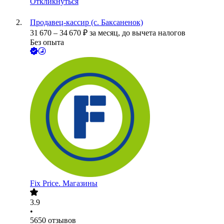
Откликнуться
Продавец-кассир (с. Баксаненок)
31 670
–
34 670
₽
за месяц,
до вычета налогов
Без опыта
Fix Price. Магазины
3.9
•
5650
отзывов