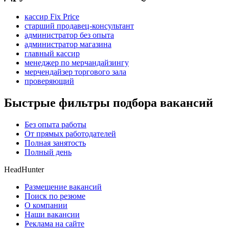
кассир Fix Price
старший продавец-консультант
администратор без опыта
администратор магазина
главный кассир
менеджер по мерчандайзингу
мерчендайзер торгового зала
проверяющий
Быстрые фильтры подбора вакансий
Без опыта работы
От прямых работодателей
Полная занятость
Полный день
HeadHunter
Размещение вакансий
Поиск по резюме
О компании
Наши вакансии
Реклама на сайте