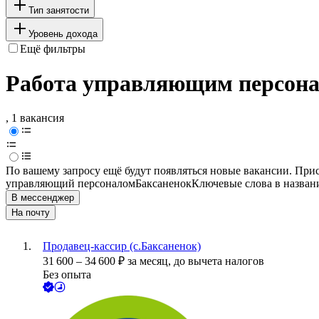
Тип занятости
Уровень дохода
Ещё фильтры
Работа управляющим персонал
, 1 вакансия
По вашему запросу ещё будут появляться новые вакансии. При
управляющий персоналом
Баксаненок
Ключевые слова в назван
В мессенджер
На почту
Продавец-кассир (с.Баксаненок)
31 600
–
34 600
₽
за месяц,
до вычета налогов
Без опыта