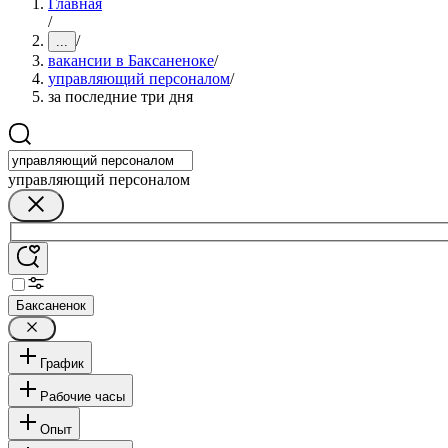
Главная
/
/
...
вакансии в Баксаненоке
/
управляющий персоналом
/
за последние три дня
управляющий персоналом
Баксаненок
График
Рабочие часы
Опыт