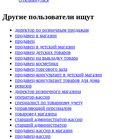
Другие пользователи ищут
директор по розничным продажам
продавец в магазин
продавец
продавец в детский магазин
продавец детских товаров
продавец на выкладку товара
продавец косметики
продавец торгового зала
продавец-консультант в детский магазин
продавец-консультант товаров для дома
ревизор
директор розничного магазина
оператор-кассир
специалист по товарному учету
управляющий персоналом
товаровед магазина
старший администратор-кассир
старший администратор
продавец-кассир в магазин
продавец-кассир