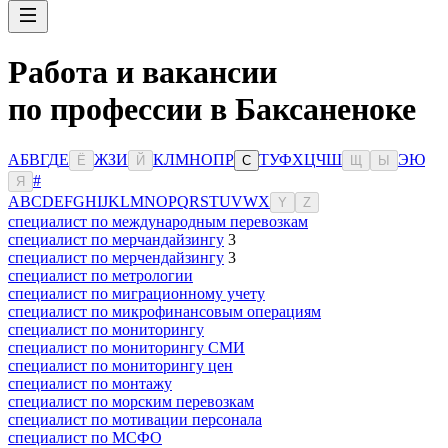
Работа и вакансии
по профессии в Баксаненоке
А
Б
В
Г
Д
Е
Ж
З
И
К
Л
М
Н
О
П
Р
Т
У
Ф
Х
Ц
Ч
Ш
Э
Ю
Ё
Й
С
Щ
Ы
#
Я
A
B
C
D
E
F
G
H
I
J
K
L
M
N
O
P
Q
R
S
T
U
V
W
X
Y
Z
специалист по международным перевозкам
специалист по мерчандайзингу
3
специалист по мерчендайзингу
3
специалист по метрологии
специалист по миграционному учету
специалист по микрофинансовым операциям
специалист по мониторингу
специалист по мониторингу СМИ
специалист по мониторингу цен
специалист по монтажу
специалист по морским перевозкам
специалист по мотивации персонала
специалист по МСФО