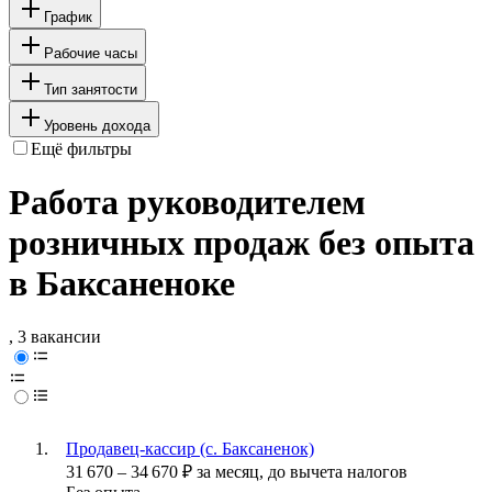
График
Рабочие часы
Тип занятости
Уровень дохода
Ещё фильтры
Работа руководителем
розничных продаж без опыта
в Баксаненоке
, 3 вакансии
Продавец-кассир (с. Баксаненок)
31 670
–
34 670
₽
за месяц,
до вычета налогов