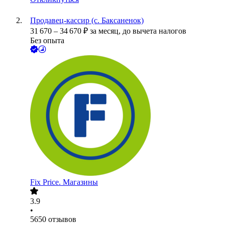
Продавец-кассир (с. Баксаненок)
31 670
–
34 670
₽
за месяц,
до вычета налогов
Без опыта
Fix Price. Магазины
3.9
•
5650
отзывов