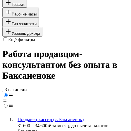
График
Рабочие часы
Тип занятости
Уровень дохода
Ещё фильтры
Работа продавцом-
консультантом без опыта в
Баксаненоке
, 3 вакансии
Продавец-кассир (с. Баксаненок)
31 600
–
34 600
₽
за месяц,
до вычета налогов