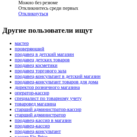
Можно без резюме
Откликнитесь среди первых
Откликнуться
Другие пользователи ищут
мастер
проверяющий
продавец в детский магазин
продавец детских товаров
продавец косметики
продавец торгового зала
продавец-консультант в детский магазин
продавец-консультант товаров для дома
директор розничного магазина
оператор-кассир
специалист по товарному учету
товаровед магазина
старший администратор-кассир
старший администратор
продавец-кассир в магазин
продавец-кассир
продавец-консультант
кассир Fix Price