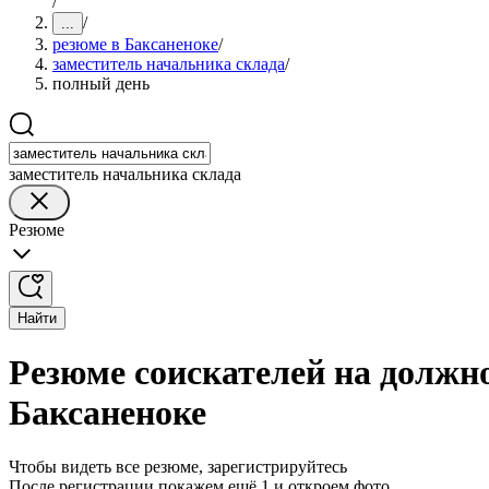
/
/
...
резюме в Баксаненоке
/
заместитель начальника склада
/
полный день
заместитель начальника склада
Резюме
Найти
Резюме соискателей на должн
Баксаненоке
Чтобы видеть все резюме, зарегистрируйтесь
После регистрации покажем ещё 1 и откроем фото