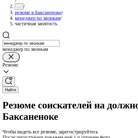
/
/
...
резюме в Баксаненоке
/
менеджер по звонкам
/
частичная занятость
менеджер по звонкам
Резюме
Найти
Резюме соискателей на должно
Баксаненоке
Чтобы видеть все резюме, зарегистрируйтесь
После регистрации покажем ещё 1 и откроем фото