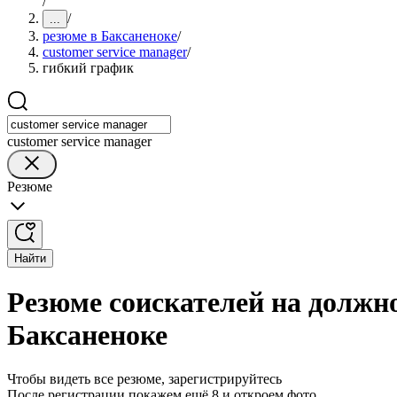
/
/
...
резюме в Баксаненоке
/
customer service manager
/
гибкий график
customer service manager
Резюме
Найти
Резюме соискателей на должно
Баксаненоке
Чтобы видеть все резюме, зарегистрируйтесь
После регистрации покажем ещё 8 и откроем фото