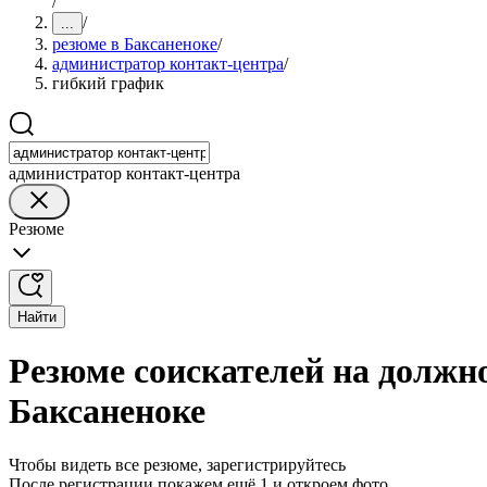
/
/
...
резюме в Баксаненоке
/
администратор контакт-центра
/
гибкий график
администратор контакт-центра
Резюме
Найти
Резюме соискателей на должн
Баксаненоке
Чтобы видеть все резюме, зарегистрируйтесь
После регистрации покажем ещё 1 и откроем фото