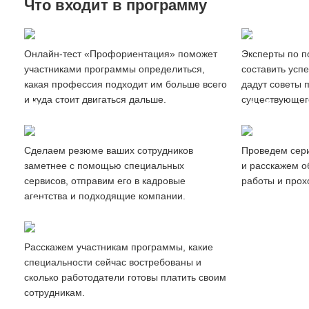
Что входит в программу
Создание
Профориентация сотрудников
резюме
Онлайн-тест «Профориентация» поможет
Эксперты по п
участниками программы определиться,
составить усп
какая профессия подходит им больше всего
дадут советы 
и куда стоит двигаться дальше.
существующег
Продвижение
Вебинары
резюме
и мастер-
Cделаем резюме ваших сотрудников
Проведем сер
заметнее с помощью специальных
и расскажем о
сервисов, отправим его в кадровые
работы и прох
агентства и подходящие компании.
Обзор
рынка труда
Расскажем участникам программы, какие
специальности сейчас востребованы и
сколько работодатели готовы платить своим
сотрудникам.