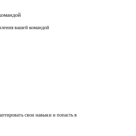
 новый уровень или поменять направление.
структурировать процессы и масштабировать
командой
вления вашей командой
чески любую проблему, возникающую у тебя
ся с выбором, я проведу для тебя обзор на
жу про лайфхаки и особенности работы.
аптировать свои навыки и попасть в