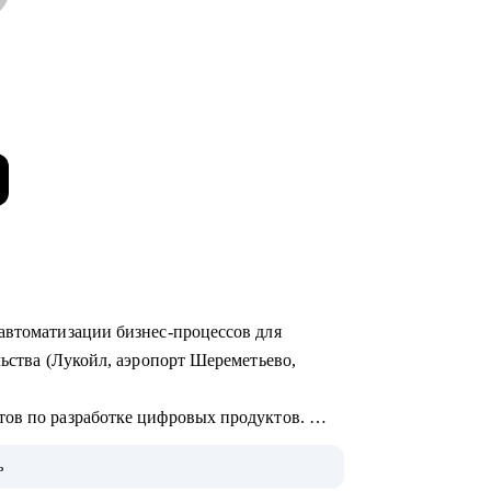
автоматизации бизнес-процессов для
льства (Лукойл, аэропорт Шереметьево,
тов по разработке цифровых продуктов.
едрения систем на базе искусственного
ь