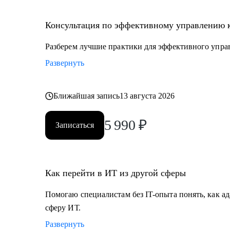
• Специалистам с опытом, которые хотят перейти на
• Руководителям проектных офисов, которым нужно 
Консультация по эффективному управлению 
команду.
Разберем лучшие практики для эффективного упра
Мы вместе сможем индивидуально разобрать практи
Развернуть
на проектах. А если ты новичок и только определяешь
самые востребованные профессии в сфере ИТ, расска
Ближайшая запись
13 августа 2026
5 990
₽
Записаться
Как перейти в ИТ из другой сферы
Помогаю специалистам без IT-опыта понять, как ад
сферу ИТ.
Развернуть