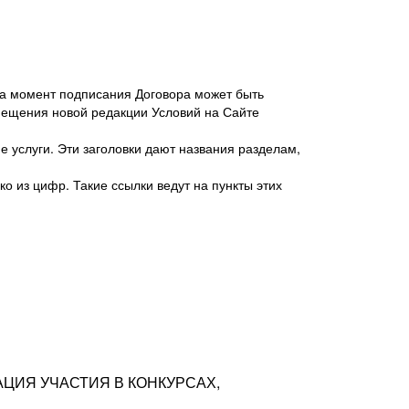
 на момент подписания Договора может быть
мещения новой редакции Условий на Сайте
 услуги. Эти заголовки дают названия разделам,
о из цифр. Такие ссылки ведут на пункты этих
антер», ИНН 7718620740, адрес: 125047,
одская территория Муниципальный округ
я улица, дом 48, помещ. 25
ых резюме с предложениями Соискателей
АЦИЯ УЧАСТИЯ В КОНКУРСАХ,
тра контактной информации Соискателя
тор сайтов: hh.ru, talantix.ru и других
 из Типов регистраций.
луг