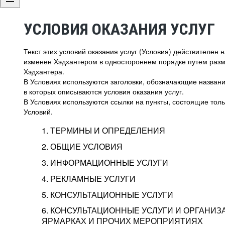
УСЛОВИЯ ОКАЗАНИЯ УСЛУГ
Текст этих условий оказания услуг (Условия) действителен
изменен Хэдхантером в одностороннем порядке путем раз
Хэдхантера.
В Условиях используются заголовки, обозначающие название
в которых описываются условия оказания услуг.
В Условиях используются ссылки на пункты, состоящие тольк
Условий.
1. ТЕРМИНЫ И ОПРЕДЕЛЕНИЯ
2. ОБЩИЕ УСЛОВИЯ
3. ИНФОРМАЦИОННЫЕ УСЛУГИ
1.1. Хэдхантер, или
Хэдхантер, ООО «Хэдх
4. РЕКЛАМНЫЕ УСЛУГИ
HeadHunter, или
г. Москва, внутригор
2.1. Типы и статусы регистрации
5. КОНСУЛЬТАЦИОННЫЕ УСЛУГИ
Исполнитель
Тверской,
2-я
Брестска
Типы регистрации
3.1. Предоставление доступа к базе данн
2.2. Активация услуг
6. КОНСУЛЬТАЦИОННЫЕ УСЛУГИ И ОРГАНИЗ
о трудоустройстве с возможностью просмо
Описание и активация
ЯРМАРКАХ И ПРОЧИХ МЕРОПРИЯТИЯХ
Хэдхантер — администра
2.1.1. Заказчику может быть присвоен один
4.0. Общие условия оказания рекламных ус