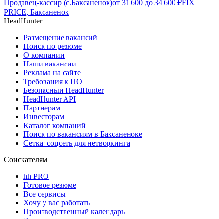
Продавец-кассир (с.Баксаненок)
от
31 600
до
34 600
₽
FIX
PRICE, Баксаненок
HeadHunter
Размещение вакансий
Поиск по резюме
О компании
Наши вакансии
Реклама на сайте
Требования к ПО
Безопасный HeadHunter
HeadHunter API
Партнерам
Инвесторам
Каталог компаний
Поиск по вакансиям в Баксаненоке
Сетка: соцсеть для нетворкинга
Соискателям
hh PRO
Готовое резюме
Все сервисы
Хочу у вас работать
Производственный календарь