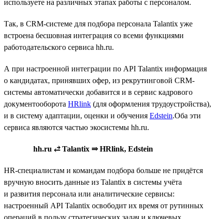
используете на различных этапах работы с персоналом.
Так, в CRM-системе для подбора персонала Talantix уже
встроена бесшовная интеграция со всеми функциями
работодательского сервиса hh.ru.
А при настроенной интеграции по API Talantix информация
о кандидатах, принявших офер, из рекрутинговой CRM-
системы автоматически добавится и в сервис кадрового
документооборота
HRlink
(для оформления трудоустройства),
и в систему адаптации, оценки и обучения
Edstein
.Оба эти
сервиса являются частью экосистемы hh.ru.
hh.ru ⥄ Talantix ⇒ HRlink, Edstein
HR-специалистам и командам подбора больше не придётся
вручную вносить данные из Talantix в системы учёта
и развития персонала или аналитические сервисы:
настроенный API Talantix освободит их время от рутинных
операций в пользу стратегических задач и ключевых