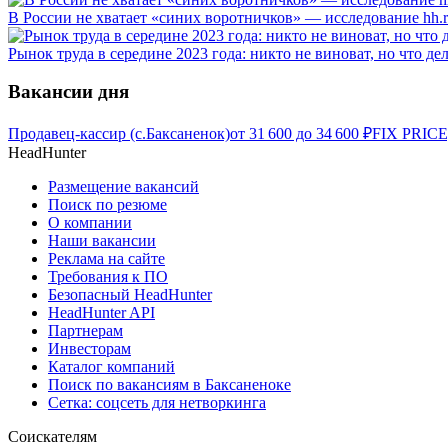
В России не хватает «синих воротничков» — исследование hh.
Рынок труда в середине 2023 года: никто не виноват, но что де
Вакансии дня
Продавец-кассир (с.Баксаненок)
от
31 600
до
34 600
₽
FIX PRICE
HeadHunter
Размещение вакансий
Поиск по резюме
О компании
Наши вакансии
Реклама на сайте
Требования к ПО
Безопасный HeadHunter
HeadHunter API
Партнерам
Инвесторам
Каталог компаний
Поиск по вакансиям в Баксаненоке
Сетка: соцсеть для нетворкинга
Соискателям