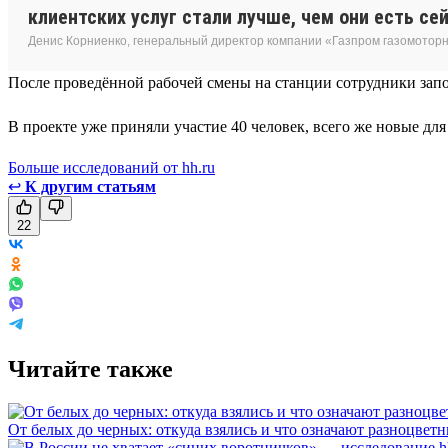
клиентских услуг стали лучше, чем они есть сей
Денис Корниенко, генеральный директор компании «Газпром газомотор
После проведённой рабочей смены на станции сотрудники запо
В проекте уже приняли участие 40 человек, всего же новые дл
Больше исследований от hh.ru
↩
К другим статьям
22
Читайте также
От белых до черных: откуда взялись и что означают разноцвет