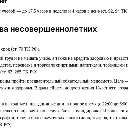
лет
учебой — до 17,5 часов в неделю и 4 часов в день (ст. 92, 94 ТК
ва несовершеннолетних
срок (ст. 70 ТК РФ).
й труд и не мешать учебе, а также не вредить здоровью и нравс
водстве, перевозке и торговле спиртными напитками, табачным
ст. 63, 265 ТК РФ).
язаны пройти предварительный обязательный медосмотр. Цель —
стояния здоровья. В дальнейшем, до достижения 18-летнего возр
 в выходные и праздничные дни, в ночное время (с 22:00 до 6:00 
апрещено направлять их в служебные командировки. Исключения
рафии, теле- и видеосъемочных коллективов, театров, театраль
К РФ).