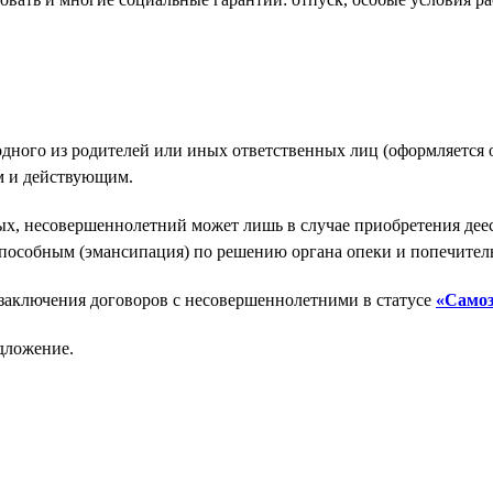
одного из родителей или иных ответственных лиц (оформляется о
м и действующим.
ых, несовершеннолетний может лишь в случае приобретения деес
способным (эмансипация) по решению органа опеки и попечительс
 заключения договоров с несовершеннолетними в статусе
«Само
дложение.