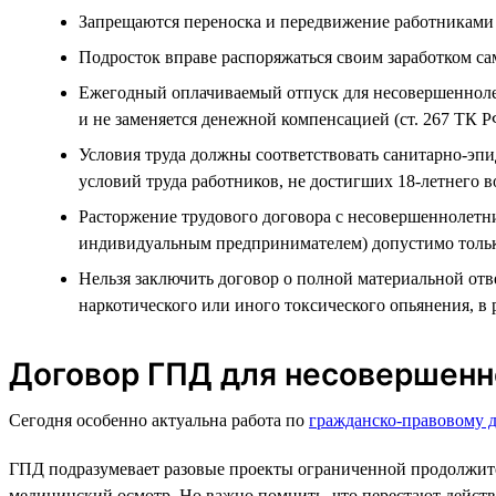
Запрещаются переноска и передвижение работниками в
Подросток вправе распоряжаться своим заработком сам
Ежегодный оплачиваемый отпуск для несовершеннолетн
и не заменяется денежной компенсацией (ст. 267 ТК 
Условия труда должны соответствовать санитарно-эп
условий труда работников, не достигших 18-летнего во
Расторжение трудового договора с несовершеннолетн
индивидуальным предпринимателем) допустимо только
Нельзя заключить договор о полной материальной отв
наркотического или иного токсического опьянения, в
Договор ГПД для несовершенн
Сегодня особенно актуальна работа по
гражданско-правовому 
ГПД подразумевает разовые проекты ограниченной продолжител
медицинский осмотр. Но важно помнить, что перестают действо