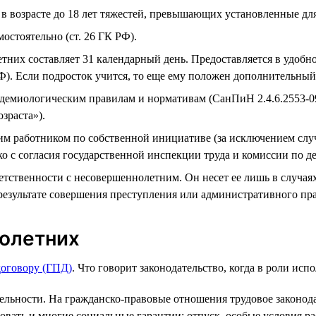
 возрасте до 18 лет тяжестей, превышающих установленные для
остоятельно (ст. 26 ГК РФ).
их составляет 31 календарный день. Предоставляется в удобное
РФ). Если подросток учится, то еще ему положен дополнительный
идемиологическим правилам и нормативам (СанПиН 2.4.6.2553-0
зраста»).
им работником по собственной инициативе (за исключением слу
 с согласия государственной инспекции труда и комиссии по де
етственности с несовершеннолетним. Он несет ее лишь в случая
 результате совершения преступления или административного пра
олетних
договору (ГПД)
. Что говорит законодательство, когда в роли и
ьности. На гражданско-правовые отношения трудовое законодат
вать и многие социальные гарантии: отпуск, особые условия рас