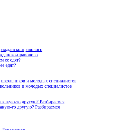
ажданско-правового
ее едят?
 школьников и молодых специалистов
акую-то другую? Разбираемся