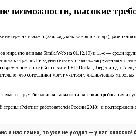
е возможности, высокие треб
е интересные задачи (хайлоад, микросервисы и др.), развиватьс
тов мира (по данным SimilarWeb на 01.12.19) и 11-е — среди кр
ейших в отрасли. Ее задачи связаны с высоконагруженными решен
современном стеке (Go, свежий PHP, Docker, Jaeger и т.д.). А 
тельно, что сотрудники могут учиться у лидирующих мировых 
й страны (Рейтинг работодателей России 2018), и подтверждени
ис и нас самих, то уже не уходят — у нас классно