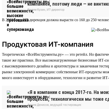
компанией, поэтому люди — не винти
Вадим Кузин, ИТ-директор
В 2020 году ИТ-дирекция должна вырасти со 160 до 250 человек
Продуктовая ИТ-компания
Теоретически «ВсеИнструменты.ру» — это ретейл. Но фактичес
такие же практики. Все высоконагруженные бизнесовые ИТ-сис
с высокоуровневого дизайна и архитектуры и заканчивая тес
рынке электронной коммерции: собственные ИТ-продукты можно
много инвестирует в оборудование, технологии и развитие ИТ
«Я в компании с конца 2017-го. На м
процессы, технологически мы тоже с
Артем Денисов, ведущий тестировщик