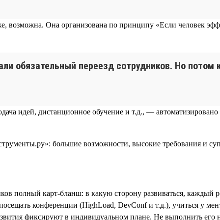
е, возможна. Она организована по принципу «Если человек эффе
али обязательный переезд сотрудников. Но потом к
одача идей, дистанционное обучение и т.д., — автоматизировано
иков полный карт-бланш: в какую сторону развиваться, каждый 
щать конференции (HighLoad, DevConf и т.д.), учиться у ментора 
звития фиксируют в индивидуальном плане. Не выполнить его не