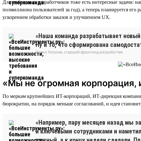
Для мобильных разработчиков тоже есть интересные задачи: 
полмиллиона пользователей за год), а теперь планируется его
ускорением обработки заказов и улучшением UX.
«Наша команда разрабатывает новый 
Ну и то, что сформирована самодоста
Павел Логунов, старший фронтенд-разработчик
«Мы не огромная корпорация, 
По меркам крупнейших ИТ-корпораций, ИТ-дирекция компании 
бюрократии, на порядок меньше согласований, и идея становит
«Например, пару месяцев назад мы з
и ключевыми сотрудниками и наметили
нужный, а к концу недели сделали. П