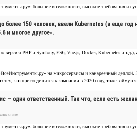
до более 150 человек, ввели Kubernetes (а еще год
.6 и многое другое».
 версию PHP и Symfony, ES6, Vue.js, Docker, Kubernetes и т.д.
 «ВсеИнструменты.ру» на микросервисы и канареечный деплой. 
из тех, кто присоединится к компании в 2020 году, тоже займутс
вис — один ответственный. Так что, если есть жел
ехнологиям