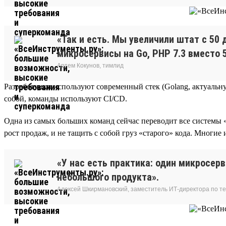
«Так и есть. Мы увеличили штат с 50 
микросервисы на Go, PHP 7.3 вместо 5
Артем Кокунов, тимлид
Разработчики используют современный стек (Golang, актуальную
собой, команды используют CI/CD.
Одна из самых больших команд сейчас переводит все системы
рост продаж, и не тащить с собой груз «старого» кода. Многие 
«У нас есть практика: один микросер
небольшого продукта».
Алексей Шкирмановский, заместитель ИТ-директора по т