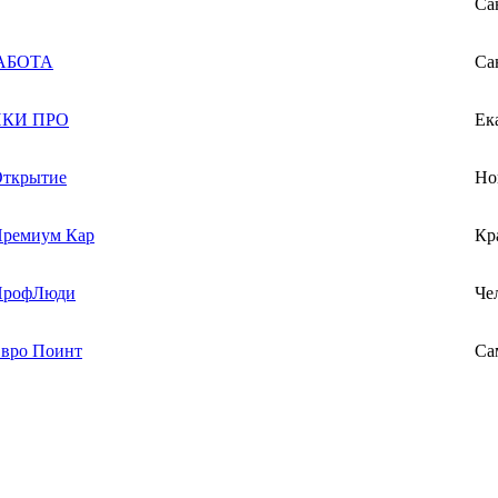
Са
АБОТА
Са
КИ ПРО
Ек
ткрытие
Но
ремиум Кар
Кр
рофЛюди
Че
вро Поинт
Са