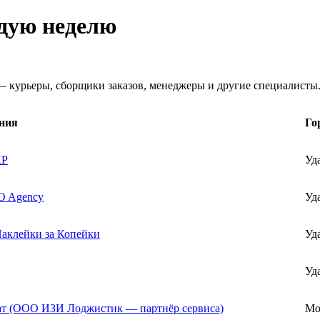
ждую неделю
 курьеры, сборщики заказов, менеджеры и другие специалисты
ния
Го
КР
Уд
 Agency
Уд
аклейки за Копейки
Уд
Уд
т (ООО ИЗИ Лоджистик — партнёр сервиса)
Мо