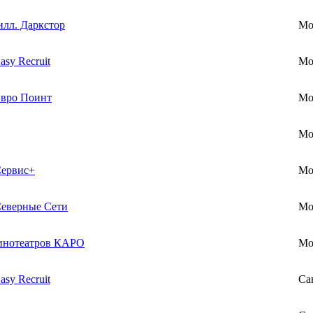
лл. Даркстор
Мо
sy Recruit
Мо
вро Поинт
Мо
Мо
ервис+
Мо
еверные Сети
Мо
инотеатров КАРО
Мо
sy Recruit
Са