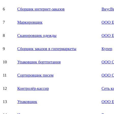
6
Сборщик интернет-заказов
ВкусВи
7
Маркировщик
ООО Ea
8
Сканировщик одежды
ООО Е
9
Сборщик заказов в гипермаркеты
Купер
10
Упаковщик бортпитания
ООО С
11
Сортировщик писем
ООО С
12
Контролёр-кассир
Сеть к
13
Упаковщик
ООО Ea