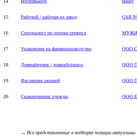
14
Интервьюер
Bauer
15
Рабочий / рабочая на завод
GSR Р
16
Специалист по оценке сервиса
МУЖИ
17
Упаковщик на фармпроизводство
ООО О
18
Домработник / домработница
ООО П
19
Фасовщик овощей
ООО П
20
Сканировщик одежды
ООО Е
→ Все представленные в подборке позиции актуальны